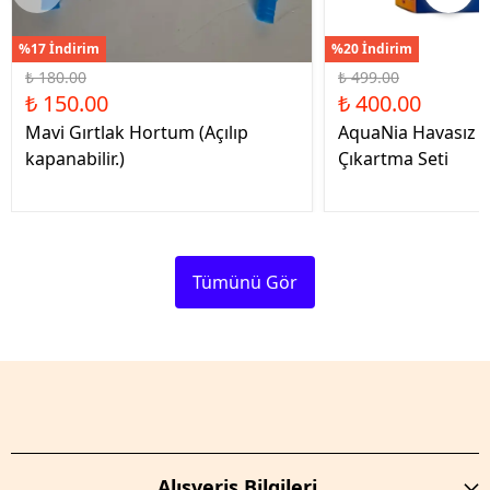
%17 İndirim
%20 İndirim
₺ 180.00
₺ 499.00
₺ 150.00
₺ 400.00
Mavi Gırtlak Hortum (Açılıp
AquaNia Havasız 
kapanabilir.)
Çıkartma Seti
Tümünü Gör
Alışveriş Bilgileri