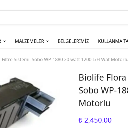
R
MALZEMELER
BELGELERİMİZ
KULLANMA TA
ç Filtre Sistemi. Sobo WP-1880 20 watt 1200 L/H Wat Motorl
Biolife Flora
Sobo WP-188
Motorlu
₺ 2,450.00