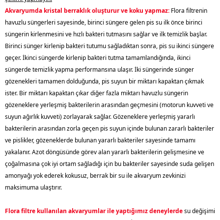
Akvaryumda kristal berraklık oluşturur ve koku yapmaz:
Flora filtrenin
havuzlu süngerleri sayesinde, birinci süngere gelen pis su ilk önce birinci
süngerin kirlenmesini ve hızlı bakteri tutmasını sağlar ve ilk temizlik başlar.
Birinci sünger kirlenip bakteri tutumu sağladıktan sonra, pis su ikinci süngere
geçer. İkinci süngerde kirlenip bakteri tutma tamamlandığında, ikinci
süngerde temizlik yapma performansına ulaşır. İki süngerinde sünger
gözenekleri tamamen dolduğunda, pis suyun bir miktarı kapaktan çıkmak
ister. Bir miktarı kapaktan çıkar diğer fazla miktarı havuzlu süngerin
gözeneklere yerleşmiş bakterilerin arasından geçmesini (motorun kuvveti ve
suyun ağırlık kuvveti) zorlayarak sağlar. Gözeneklere yerleşmiş yararlı
bakterilerin arasından zorla geçen pis suyun içinde bulunan zararlı bakteriler
ve pislikler, gözeneklerde bulunan yararlı bakteriler sayesinde tamamı
yakalanır. Azot döngüsünde görev alan yararlı bakterilerin gelişmesine ve
çoğalmasına çok iyi ortam sağladığı için bu bakteriler sayesinde suda gelişen
amonyağı yok ederek kokusuz, berrak bir su ile akvaryum zevkinizi
maksimuma ulaştırır.
Flora filtre kullanılan akvaryumlar ile yaptığımız deneylerde
su değişimi