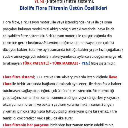
YENİ
(Patentli) filtre sistemi.
Biolife Flora Filtrenin Üstün Özellikleri
Flora
filtre, sirkülasyon motoru ile veya istendiğinde (hava ile çalışma
parçaları bulunan modelimizi aldığınızda) 5 wat kuvvetinde hava ile de
çalışabilen filtre sistemidir. Sirkülasyon motoru ile çalıştırıldığında dip
çekimine gerek bırakmaz.Patentini aldığımız sitemin sayesinde çok üst
düzeyde bakteri tutan ve aynı zamanda tuttuğu bakteriyi çok hızlı çoğaltarak
sudaki amonyağı yok edebilen, akvaryumlarda aylarca su değişimine gerek
bırakmayan
TÜRK PATENTLİ – TÜRK MARKASI -
YENİ
filtre sistemidir.
Flora filtre sistemi;
300 litre ve üstü akvaryumlarda istenildiğinde
ilave
Flora
ile birbiri arasında bağlantı kurularak aynı enerji ile daha fazla bakteri
tutulmasını sağlayabileceğiniz çok üstün filtre sistemidir. Fitre temizliği
yapacağınız zaman her zaman sonuncu sünger veya süngerleri yıkayarak
akvaryumun florasını ve bakteri yapısını koruma imkânı sunar. Süngeri
yıkamak için çıkardığınızda tuttuğu pisliği akvaryum içine bırakmaz. Fitre
temizliği çok pratiktir, yaklaşık 3 dakika sürer.
Flora filtrenin
her parçasını
bizlerden her zaman temin edebilirsiniz.