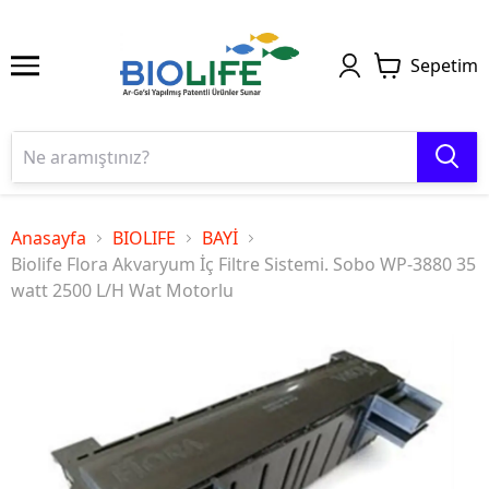
Sepetim
Anasayfa
BIOLIFE
BAYİ
Biolife Flora Akvaryum İç Filtre Sistemi. Sobo WP-3880 35
watt 2500 L/H Wat Motorlu